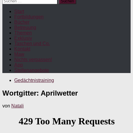
Suchen
nach:
Start
Fortbildungen
Bücher
Betreuung
Themen
Exklusiv
Taschen und Co.
Kontakt
Maw
Nichts verpassen!
App
Stellenangebote
Gedächtnistraining
Wortgitter: Aprilwetter
von
Natali