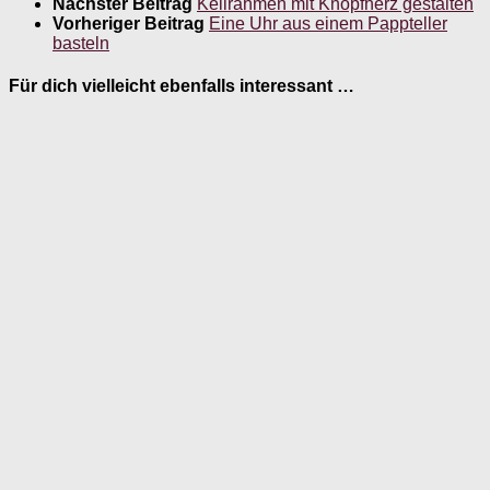
Nächster Beitrag
Keilrahmen mit Knopfherz gestalten
Vorheriger Beitrag
Eine Uhr aus einem Pappteller
basteln
Für dich vielleicht ebenfalls interessant …
Wörter mit “Herbst”- Eine Wortfindungsübung für
das Gedächtnistraining
21. September 2019