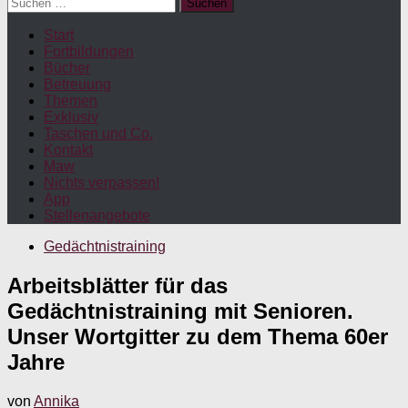
Suchen
nach:
Start
Fortbildungen
Bücher
Betreuung
Themen
Exklusiv
Taschen und Co.
Kontakt
Maw
Nichts verpassen!
App
Stellenangebote
Gedächtnistraining
Arbeitsblätter für das
Gedächtnistraining mit Senioren.
Unser Wortgitter zu dem Thema 60er
Jahre
von
Annika