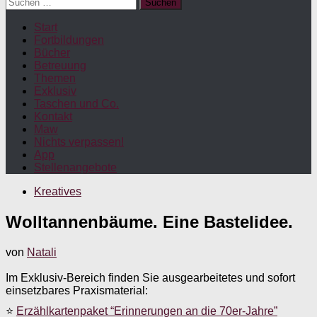
Suchen
nach:
Start
Fortbildungen
Bücher
Betreuung
Themen
Exklusiv
Taschen und Co.
Kontakt
Maw
Nichts verpassen!
App
Stellenangebote
Kreatives
Wolltannenbäume. Eine Bastelidee.
von
Natali
Im Exklusiv-Bereich finden Sie ausgearbeitetes und sofort
einsetzbares Praxismaterial:
⭐
Erzählkartenpaket “Erinnerungen an die 70er-Jahre”