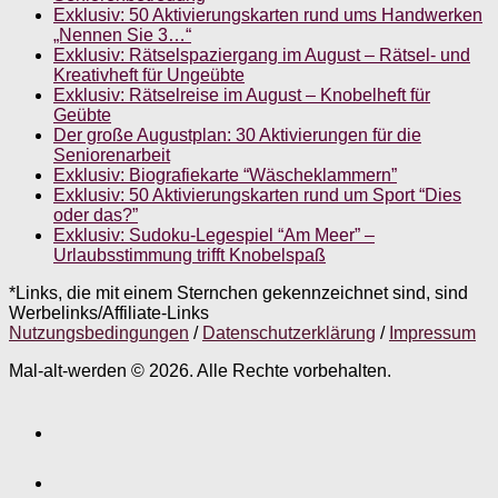
Exklusiv: 50 Aktivierungskarten rund ums Handwerken
„Nennen Sie 3…“
Exklusiv: Rätselspaziergang im August – Rätsel- und
Kreativheft für Ungeübte
Exklusiv: Rätselreise im August – Knobelheft für
Geübte
Der große Augustplan: 30 Aktivierungen für die
Seniorenarbeit
Exklusiv: Biografiekarte “Wäscheklammern”
Exklusiv: 50 Aktivierungskarten rund um Sport “Dies
oder das?”
Exklusiv: Sudoku-Legespiel “Am Meer” –
Urlaubsstimmung trifft Knobelspaß
*Links, die mit einem Sternchen gekennzeichnet sind, sind
Werbelinks/Affiliate-Links
Nutzungsbedingungen
/
Datenschutzerklärung
/
Impressum
Mal-alt-werden © 2026. Alle Rechte vorbehalten.