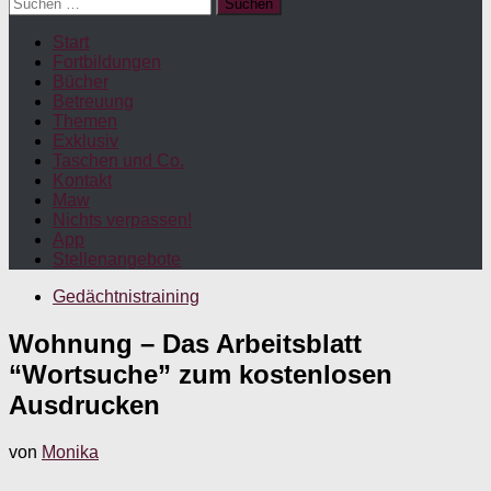
Suchen
nach:
Start
Fortbildungen
Bücher
Betreuung
Themen
Exklusiv
Taschen und Co.
Kontakt
Maw
Nichts verpassen!
App
Stellenangebote
Gedächtnistraining
Wohnung – Das Arbeitsblatt
“Wortsuche” zum kostenlosen
Ausdrucken
von
Monika