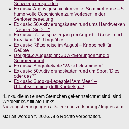
Schwierigkeitsgraden
Exklusiv: Augustgeschichten voller Sommerfreude – 5
humorvolle Geschichten zum Vorlesen in der
Seniorenbetreuung
Exklusiv: 50 Aktivierungskarten rund ums Handwerken
„Nennen Sie 3…“
Exklusiv: Rätselspaziergang im August – Rätsel- und
Kreativheft für Ungeübte
Exklusiv: Rätselreise im August – Knobelheft für
Geübte
Der große Augustplan: 30 Aktivierungen für die
Seniorenarbeit
Exklusiv: Biografiekarte “Wäscheklammern”
Exklusiv: 50 Aktivierungskarten rund um Sport “Dies
oder das?”
Exklusiv: Sudoku-Legespiel “Am Meer” –
Urlaubsstimmung trifft Knobelspaß
*Links, die mit einem Sternchen gekennzeichnet sind, sind
Werbelinks/Affiliate-Links
Nutzungsbedingungen
/
Datenschutzerklärung
/
Impressum
Mal-alt-werden © 2026. Alle Rechte vorbehalten.