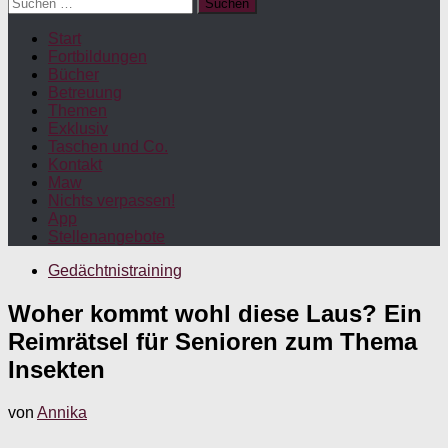
Suchen
nach:
Start
Fortbildungen
Bücher
Betreuung
Themen
Exklusiv
Taschen und Co.
Kontakt
Maw
Nichts verpassen!
App
Stellenangebote
Gedächtnistraining
Woher kommt wohl diese Laus? Ein
Reimrätsel für Senioren zum Thema
Insekten
von
Annika