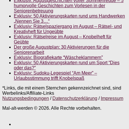
Exklusiv: Augustgeschichten voller Sommerfreude – 5
humorvolle Geschichten zum Vorlesen in der
Seniorenbetreuung
Exklusiv: 50 Aktivierungskarten rund ums Handwerken
„Nennen Sie 3…“
Exklusiv: Rätselspaziergang im August – Rätsel- und
Kreativheft für Ungeübte
Exklusiv: Rätselreise im August – Knobelheft für
Geübte
Der große Augustplan: 30 Aktivierungen für die
Seniorenarbeit
Exklusiv: Biografiekarte “Wäscheklammern”
Exklusiv: 50 Aktivierungskarten rund um Sport “Dies
oder das?”
Exklusiv: Sudoku-Legespiel “Am Meer” –
Urlaubsstimmung trifft Knobelspaß
*Links, die mit einem Sternchen gekennzeichnet sind, sind
Werbelinks/Affiliate-Links
Nutzungsbedingungen
/
Datenschutzerklärung
/
Impressum
Mal-alt-werden © 2026. Alle Rechte vorbehalten.