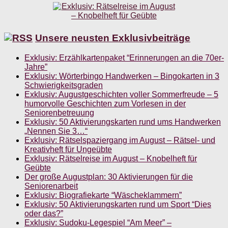
Unsere neusten Exklusivbeiträge
Exklusiv: Erzählkartenpaket “Erinnerungen an die 70er-
Jahre”
Exklusiv: Wörterbingo Handwerken – Bingokarten in 3
Schwierigkeitsgraden
Exklusiv: Augustgeschichten voller Sommerfreude – 5
humorvolle Geschichten zum Vorlesen in der
Seniorenbetreuung
Exklusiv: 50 Aktivierungskarten rund ums Handwerken
„Nennen Sie 3…“
Exklusiv: Rätselspaziergang im August – Rätsel- und
Kreativheft für Ungeübte
Exklusiv: Rätselreise im August – Knobelheft für
Geübte
Der große Augustplan: 30 Aktivierungen für die
Seniorenarbeit
Exklusiv: Biografiekarte “Wäscheklammern”
Exklusiv: 50 Aktivierungskarten rund um Sport “Dies
oder das?”
Exklusiv: Sudoku-Legespiel “Am Meer” –