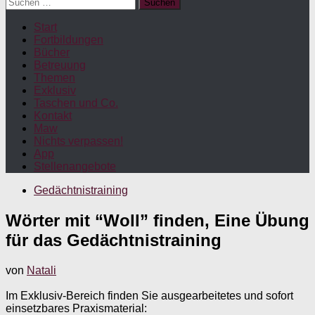
Suchen
nach:
Start
Fortbildungen
Bücher
Betreuung
Themen
Exklusiv
Taschen und Co.
Kontakt
Maw
Nichts verpassen!
App
Stellenangebote
Gedächtnistraining
Wörter mit “Woll” finden, Eine Übung
für das Gedächtnistraining
von
Natali
Im Exklusiv-Bereich finden Sie ausgearbeitetes und sofort
einsetzbares Praxismaterial: