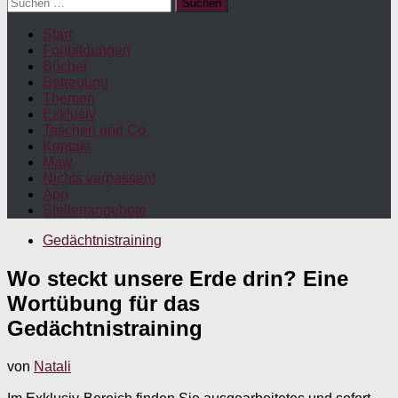
Suchen
nach:
Start
Fortbildungen
Bücher
Betreuung
Themen
Exklusiv
Taschen und Co.
Kontakt
Maw
Nichts verpassen!
App
Stellenangebote
Gedächtnistraining
Wo steckt unsere Erde drin? Eine
Wortübung für das
Gedächtnistraining
von
Natali