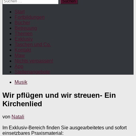
Suchen
nach:
Start
Fortbildungen
Bücher
Betreuung
Themen
Exklusiv
Taschen und Co.
Kontakt
Maw
Nichts verpassen!
App
Stellenangebote
Musik
Wir pflügen und wir streuen- Ein
Kirchenlied
von
Natali
Im Exklusiv-Bereich finden Sie ausgearbeitetes und sofort
einsetzbares Praxismaterial: