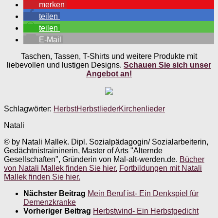
merken
teilen
teilen
E-Mail
Taschen, Tassen, T-Shirts und weitere Produkte mit
liebevollen und lustigen Designs.
Schauen Sie sich unser
Angebot an!
Schlagwörter:
Herbst
Herbstlieder
Kirchenlieder
Natali
© by Natali Mallek. Dipl. Sozialpädagogin/ Sozialarbeiterin,
Gedächtnistraininerin, Master of Arts "Alternde
Gesellschaften", Gründerin von Mal-alt-werden.de.
Bücher
von Natali Mallek finden Sie hier.
Fortbildungen mit Natali
Mallek finden Sie hier.
Nächster Beitrag
Mein Beruf ist- Ein Denkspiel für
Demenzkranke
Vorheriger Beitrag
Herbstwind- Ein Herbstgedicht