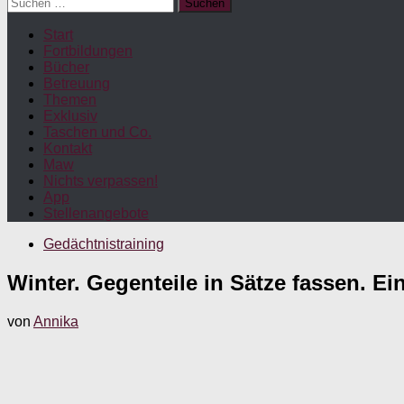
Suchen
nach:
Start
Fortbildungen
Bücher
Betreuung
Themen
Exklusiv
Taschen und Co.
Kontakt
Maw
Nichts verpassen!
App
Stellenangebote
Gedächtnistraining
Winter. Gegenteile in Sätze fassen. E
von
Annika