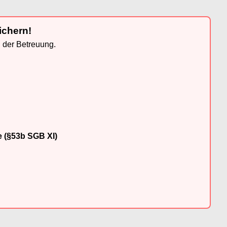
ichern!
n der Betreuung.
e (§53b SGB XI)