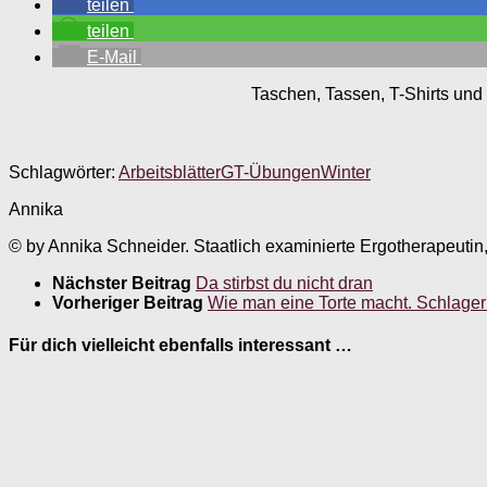
teilen
teilen
E-Mail
Taschen, Tassen, T-Shirts und 
Schlagwörter:
Arbeitsblätter
GT-Übungen
Winter
Annika
© by Annika Schneider. Staatlich examinierte Ergotherapeutin
Nächster Beitrag
Da stirbst du nicht dran
Vorheriger Beitrag
Wie man eine Torte macht. Schlag
Für dich vielleicht ebenfalls interessant …