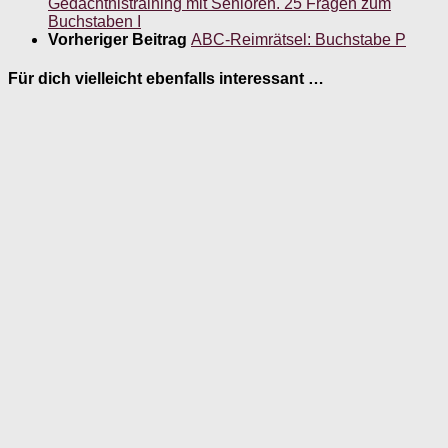
Gedächtnistraining mit Senioren. 25 Fragen zum
Buchstaben I
Vorheriger Beitrag
ABC-Reimrätsel: Buchstabe P
Für dich vielleicht ebenfalls interessant …
Einladung zum Kaffeeklatsch! 4 Anagramm-
Varianten für das Gedächtnistraining
13. Oktober 2018