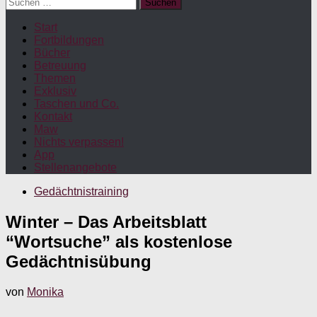
Suchen
nach:
Start
Fortbildungen
Bücher
Betreuung
Themen
Exklusiv
Taschen und Co.
Kontakt
Maw
Nichts verpassen!
App
Stellenangebote
Gedächtnistraining
Winter – Das Arbeitsblatt
“Wortsuche” als kostenlose
Gedächtnisübung
von
Monika