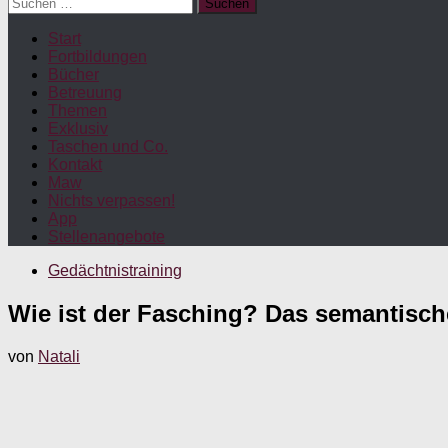
Suchen
nach:
Start
Fortbildungen
Bücher
Betreuung
Themen
Exklusiv
Taschen und Co.
Kontakt
Maw
Nichts verpassen!
App
Stellenangebote
Gedächtnistraining
Wie ist der Fasching? Das semantische
von
Natali