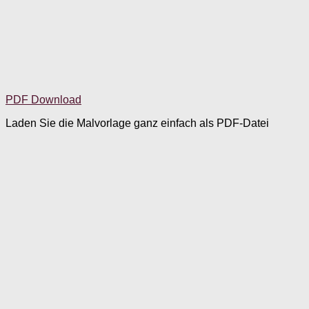
PDF Download
Laden Sie die Malvorlage ganz einfach als PDF-Datei
herunter und drucken Sie sie aus. Verteilen Sie bitte an
jeden Mitmachenden ein Exemplar und legen Sie auch Bunt-
oder Filzstifte bereit.
Wer wohnt im Wald? Eine Malvorlage
für die Fantasie
Auf der Malvorlage sind die Umrisse der Bäume zu
erkennen. Die Senioren können nun die Bäume ausmalen
und überlegen, wer denn wohl im Wald wohnt. Sind es
Fuchs und Hase? Steht ein Lebkuchenhaus im Wald mit