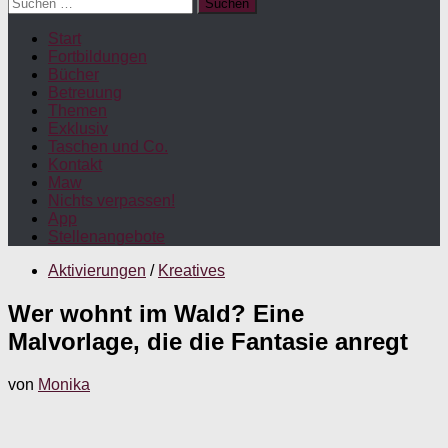
Suchen
nach:
Start
Fortbildungen
Bücher
Betreuung
Themen
Exklusiv
Taschen und Co.
Kontakt
Maw
Nichts verpassen!
App
Stellenangebote
Aktivierungen
/
Kreatives
Wer wohnt im Wald? Eine
Malvorlage, die die Fantasie anregt
von
Monika