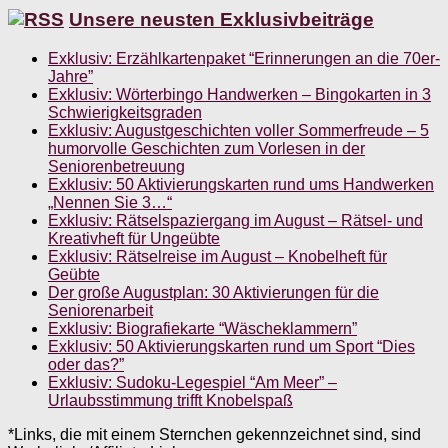
Unsere neusten Exklusivbeiträge
Exklusiv: Erzählkartenpaket “Erinnerungen an die 70er-
Jahre”
Exklusiv: Wörterbingo Handwerken – Bingokarten in 3
Schwierigkeitsgraden
Exklusiv: Augustgeschichten voller Sommerfreude – 5
humorvolle Geschichten zum Vorlesen in der
Seniorenbetreuung
Exklusiv: 50 Aktivierungskarten rund ums Handwerken
„Nennen Sie 3…“
Exklusiv: Rätselspaziergang im August – Rätsel- und
Kreativheft für Ungeübte
Exklusiv: Rätselreise im August – Knobelheft für
Geübte
Der große Augustplan: 30 Aktivierungen für die
Seniorenarbeit
Exklusiv: Biografiekarte “Wäscheklammern”
Exklusiv: 50 Aktivierungskarten rund um Sport “Dies
oder das?”
Exklusiv: Sudoku-Legespiel “Am Meer” –
Urlaubsstimmung trifft Knobelspaß
*Links, die mit einem Sternchen gekennzeichnet sind, sind