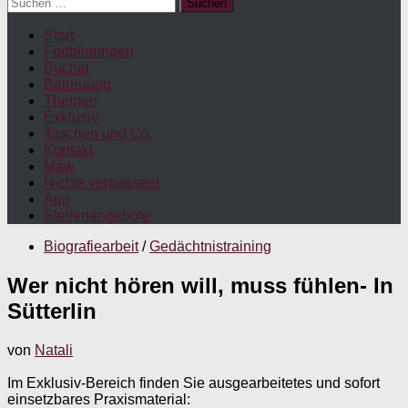
Suchen
nach:
Start
Fortbildungen
Bücher
Betreuung
Themen
Exklusiv
Taschen und Co.
Kontakt
Maw
Nichts verpassen!
App
Stellenangebote
Biografiearbeit
/
Gedächtnistraining
Wer nicht hören will, muss fühlen- In
Sütterlin
von
Natali
Im Exklusiv-Bereich finden Sie ausgearbeitetes und sofort
einsetzbares Praxismaterial: