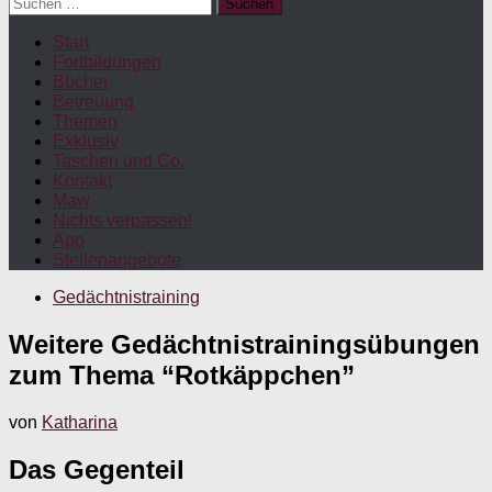
Suchen
nach:
Start
Fortbildungen
Bücher
Betreuung
Themen
Exklusiv
Taschen und Co.
Kontakt
Maw
Nichts verpassen!
App
Stellenangebote
Gedächtnistraining
Weitere Gedächtnistrainingsübungen
zum Thema “Rotkäppchen”
von
Katharina
Das Gegenteil