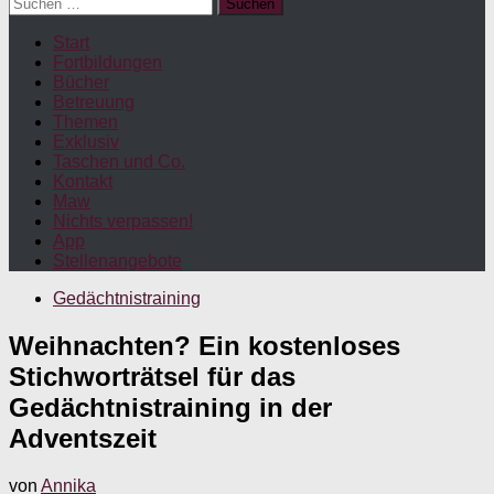
Suchen
nach:
Start
Fortbildungen
Bücher
Betreuung
Themen
Exklusiv
Taschen und Co.
Kontakt
Maw
Nichts verpassen!
App
Stellenangebote
Gedächtnistraining
Weihnachten? Ein kostenloses
Stichworträtsel für das
Gedächtnistraining in der
Adventszeit
von
Annika