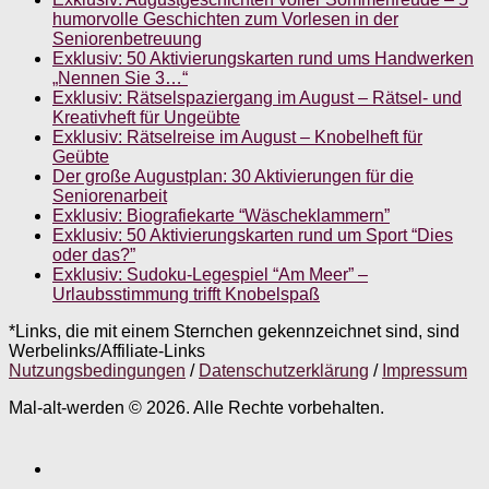
humorvolle Geschichten zum Vorlesen in der
Seniorenbetreuung
Exklusiv: 50 Aktivierungskarten rund ums Handwerken
„Nennen Sie 3…“
Exklusiv: Rätselspaziergang im August – Rätsel- und
Kreativheft für Ungeübte
Exklusiv: Rätselreise im August – Knobelheft für
Geübte
Der große Augustplan: 30 Aktivierungen für die
Seniorenarbeit
Exklusiv: Biografiekarte “Wäscheklammern”
Exklusiv: 50 Aktivierungskarten rund um Sport “Dies
oder das?”
Exklusiv: Sudoku-Legespiel “Am Meer” –
Urlaubsstimmung trifft Knobelspaß
*Links, die mit einem Sternchen gekennzeichnet sind, sind
Werbelinks/Affiliate-Links
Nutzungsbedingungen
/
Datenschutzerklärung
/
Impressum
Mal-alt-werden © 2026. Alle Rechte vorbehalten.