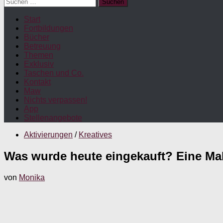
Suchen
nach:
Start
Fortbildungen
Bücher
Betreuung
Themen
Exklusiv
Taschen und Co.
Kontakt
Maw
Nichts verpassen!
App
Stellenangebote
Aktivierungen
/
Kreatives
Was wurde heute eingekauft? Eine Malv
von
Monika