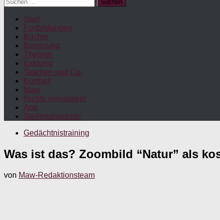
Suchen
nach:
Start
Fortbildungen
Bücher
Betreuung
Themen
Exklusiv
Taschen und Co.
Kontakt
Maw
Nichts verpassen!
App
Stellenangebote
Gedächtnistraining
Was ist das? Zoombild “Natur” als kos
von
Maw-Redaktionsteam