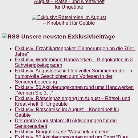
Unsere neusten Exklusivbeiträge
Exklusiv: Erzählkartenpaket “Erinnerungen an die 70er-
Jahre”
Exklusiv: Wörterbingo Handwerken – Bingokarten in 3
Schwierigkeitsgraden
Exklusiv: Augustgeschichten voller Sommerfreude – 5
humorvolle Geschichten zum Vorlesen in der
Seniorenbetreuung
Exklusiv: 50 Aktivierungskarten rund ums Handwerken
„Nennen Sie 3…“
Exklusiv: Rätselspaziergang im August – Rätsel- und
Kreativheft für Ungeübte
Exklusiv: Rätselreise im August – Knobelheft für
Geübte
Der große Augustplan: 30 Aktivierungen für die
Seniorenarbeit
Exklusiv: Biografiekarte “Wäscheklammern”
Exklusiv: 50 Aktivierungskarten rund um Sport “Dies