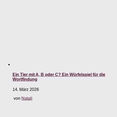
Ein Tier mit A, B oder C? Ein Würfelspiel für die
Wortfindung
14. März 2026
von
Natali