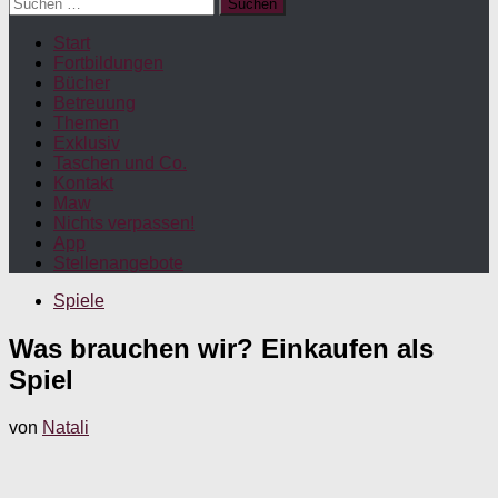
Suchen
nach:
Start
Fortbildungen
Bücher
Betreuung
Themen
Exklusiv
Taschen und Co.
Kontakt
Maw
Nichts verpassen!
App
Stellenangebote
Spiele
Was brauchen wir? Einkaufen als
Spiel
von
Natali