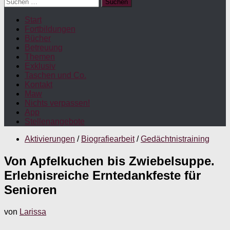
Suchen
nach:
Start
Fortbildungen
Bücher
Betreuung
Themen
Exklusiv
Taschen und Co.
Kontakt
Maw
Nichts verpassen!
App
Stellenangebote
Aktivierungen
/
Biografiearbeit
/
Gedächtnistraining
Von Apfelkuchen bis Zwiebelsuppe.
Erlebnisreiche Erntedankfeste für
Senioren
von
Larissa