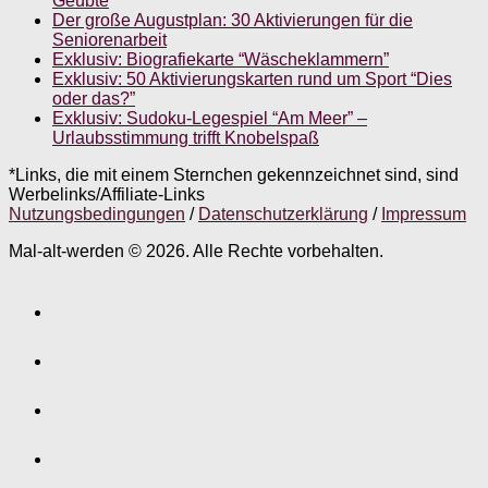
Geübte
Der große Augustplan: 30 Aktivierungen für die
Seniorenarbeit
Exklusiv: Biografiekarte “Wäscheklammern”
Exklusiv: 50 Aktivierungskarten rund um Sport “Dies
oder das?”
Exklusiv: Sudoku-Legespiel “Am Meer” –
Urlaubsstimmung trifft Knobelspaß
*Links, die mit einem Sternchen gekennzeichnet sind, sind
Werbelinks/Affiliate-Links
Nutzungsbedingungen
/
Datenschutzerklärung
/
Impressum
Mal-alt-werden © 2026. Alle Rechte vorbehalten.