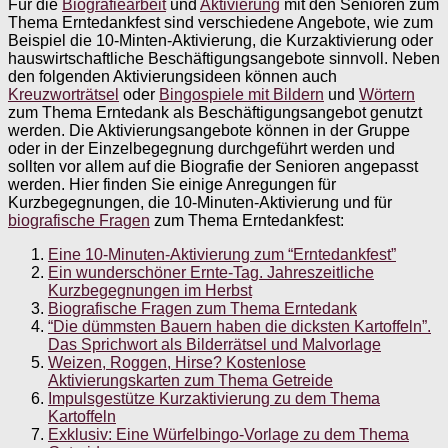
Für die
Biografiearbeit
und
Aktivierung
mit den Senioren zum
Thema Erntedankfest sind verschiedene Angebote, wie zum
Beispiel die 10-Minten-Aktivierung, die Kurzaktivierung oder
hauswirtschaftliche Beschäftigungsangebote sinnvoll. Neben
den folgenden Aktivierungsideen können auch
Kreuzworträtsel
oder
Bingospiele mit Bildern
und
Wörtern
zum Thema Erntedank als Beschäftigungsangebot genutzt
werden. Die Aktivierungsangebote können in der Gruppe
oder in der Einzelbegegnung durchgeführt werden und
sollten vor allem auf die Biografie der Senioren angepasst
werden. Hier finden Sie einige Anregungen für
Kurzbegegnungen, die 10-Minuten-Aktivierung und für
biografische Fragen
zum Thema Erntedankfest:
Eine 10-Minuten-Aktivierung zum “Erntedankfest”
Ein wunderschöner Ernte-Tag. Jahreszeitliche
Kurzbegegnungen im Herbst
Biografische Fragen zum Thema Erntedank
“Die dümmsten Bauern haben die dicksten Kartoffeln”.
Das Sprichwort als Bilderrätsel und Malvorlage
Weizen, Roggen, Hirse? Kostenlose
Aktivierungskarten zum Thema Getreide
Impulsgestütze Kurzaktivierung zu dem Thema
Kartoffeln
Exklusiv: Eine Würfelbingo-Vorlage zu dem Thema