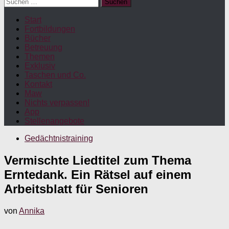
Suchen
nach:
Start
Fortbildungen
Bücher
Betreuung
Themen
Exklusiv
Taschen und Co.
Kontakt
Maw
Nichts verpassen!
App
Stellenangebote
Gedächtnistraining
Vermischte Liedtitel zum Thema
Erntedank. Ein Rätsel auf einem
Arbeitsblatt für Senioren
von
Annika