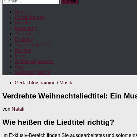
Suchen
nach:
Start
Fortbildungen
Bücher
Betreuung
Themen
Exklusiv
Taschen und Co.
Kontakt
Maw
Nichts verpassen!
App
Stellenangebote
Gedächtnistraining
/
Musik
Verdrehte Weihnachtsliedtitel: Ein Musi
von
Natali
Wie heißen die Liedtitel richtig?
Im Exklusiv-Bereich finden Sie ausgearbeitetes und sofort ein