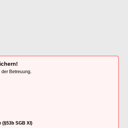
ichern!
n der Betreuung.
e (§53b SGB XI)