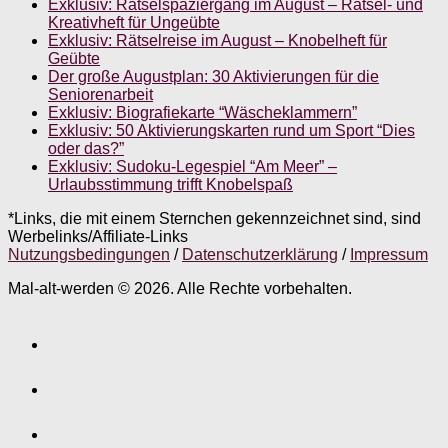
Exklusiv: Rätselspaziergang im August – Rätsel- und
Kreativheft für Ungeübte
Exklusiv: Rätselreise im August – Knobelheft für
Geübte
Der große Augustplan: 30 Aktivierungen für die
Seniorenarbeit
Exklusiv: Biografiekarte “Wäscheklammern”
Exklusiv: 50 Aktivierungskarten rund um Sport “Dies
oder das?”
Exklusiv: Sudoku-Legespiel “Am Meer” –
Urlaubsstimmung trifft Knobelspaß
*Links, die mit einem Sternchen gekennzeichnet sind, sind
Werbelinks/Affiliate-Links
Nutzungsbedingungen
/
Datenschutzerklärung
/
Impressum
Mal-alt-werden © 2026. Alle Rechte vorbehalten.