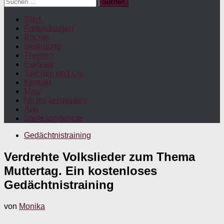
Suchen
nach:
Start
Fortbildungen
Bücher
Betreuung
Themen
Exklusiv
Taschen und Co.
Kontakt
Maw
Nichts verpassen!
App
Stellenangebote
Gedächtnistraining
Verdrehte Volkslieder zum Thema
Muttertag. Ein kostenloses
Gedächtnistraining
von
Monika