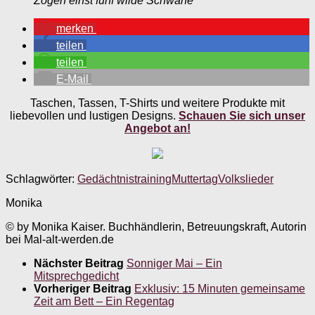
Zogen einst fünf wilde Schwäne
merken
teilen
teilen
E-Mail
Taschen, Tassen, T-Shirts und weitere Produkte mit
liebevollen und lustigen Designs.
Schauen Sie sich unser
Angebot an!
Schlagwörter:
Gedächtnistraining
Muttertag
Volkslieder
Monika
© by Monika Kaiser. Buchhändlerin, Betreuungskraft, Autorin
bei Mal-alt-werden.de
Nächster Beitrag
Sonniger Mai – Ein
Mitsprechgedicht
Vorheriger Beitrag
Exklusiv: 15 Minuten gemeinsame
Zeit am Bett – Ein Regentag