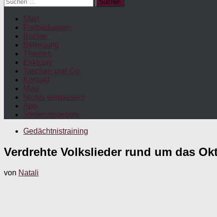
Suchen
nach:
Start
Fortbildungen
Bücher
Betreuung
Themen
Exklusiv
Taschen und Co.
Kontakt
Maw
Nichts verpassen!
App
Stellenangebote
Gedächtnistraining
Verdrehte Volkslieder rund um das Okt
von
Natali