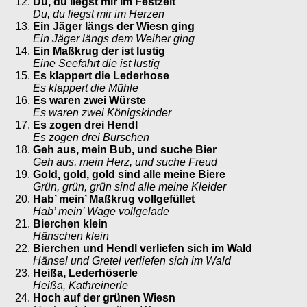
Du, du liegst mir im Festzelt
Du, du liegst mir im Herzen
Ein Jäger längs der Wiesn ging
Ein Jäger längs dem Weiher ging
Ein Maßkrug der ist lustig
Eine Seefahrt die ist lustig
Es klappert die Lederhose
Es klappert die Mühle
Es waren zwei Würste
Es waren zwei Königskinder
Es zogen drei Hendl
Es zogen drei Burschen
Geh aus, mein Bub, und suche Bier
Geh aus, mein Herz, und suche Freud
Gold, gold, gold sind alle meine Biere
Grün, grün, grün sind alle meine Kleider
Hab’ mein’ Maßkrug vollgefüllet
Hab’ mein’ Wage vollgelade
Bierchen klein
Hänschen klein
Bierchen und Hendl verliefen sich im Wald
Hänsel und Gretel verliefen sich im Wald
Heißa, Lederhöserle
Heißa, Kathreinerle
Hoch auf der grünen Wiesn