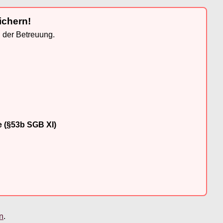
ichern!
n der Betreuung.
e (§53b SGB XI)
en
.