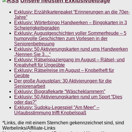
Unsere neusten Exklusivbeiträge
Exklusiv: Erzählkartenpaket “Erinnerungen an die 70er-
Jahre”
Exklusiv: Wörterbingo Handwerken – Bingokarten in 3
Schwierigkeitsgraden
Exklusiv: Augustgeschichten voller Sommerfreude – 5
humorvolle Geschichten zum Vorlesen in der
Seniorenbetreuung
Exklusiv: 50 Aktivierungskarten rund ums Handwerken
„Nennen Sie 3…“
Exklusiv: Rätselspaziergang im August – Rätsel- und
Kreativheft für Ungeübte
Exklusiv: Rätselreise im August – Knobelheft für
Geübte
Der große Augustplan: 30 Aktivierungen für die
Seniorenarbeit
Exklusiv: Biografiekarte “Wäscheklammern”
Exklusiv: 50 Aktivierungskarten rund um Sport “Dies
oder das?”
Exklusiv: Sudoku-Legespiel “Am Meer” –
Urlaubsstimmung trifft Knobelspaß
*Links, die mit einem Sternchen gekennzeichnet sind, sind
Werbelinks/Affiliate-Links