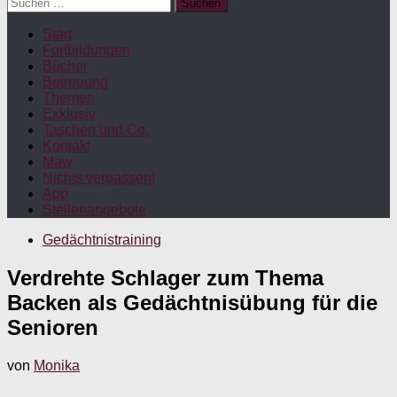
Suchen
nach:
Start
Fortbildungen
Bücher
Betreuung
Themen
Exklusiv
Taschen und Co.
Kontakt
Maw
Nichts verpassen!
App
Stellenangebote
Gedächtnistraining
Verdrehte Schlager zum Thema
Backen als Gedächtnisübung für die
Senioren
von
Monika