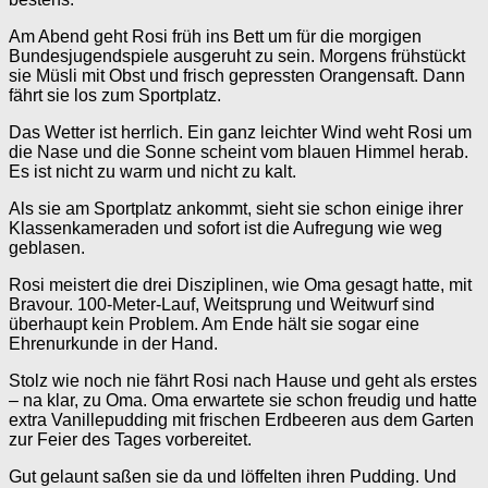
Am Abend geht Rosi früh ins Bett um für die morgigen
Bundesjugendspiele ausgeruht zu sein. Morgens frühstückt
sie Müsli mit Obst und frisch gepressten Orangensaft. Dann
fährt sie los zum Sportplatz.
Das Wetter ist herrlich. Ein ganz leichter Wind weht Rosi um
die Nase und die Sonne scheint vom blauen Himmel herab.
Es ist nicht zu warm und nicht zu kalt.
Als sie am Sportplatz ankommt, sieht sie schon einige ihrer
Klassenkameraden und sofort ist die Aufregung wie weg
geblasen.
Rosi meistert die drei Disziplinen, wie Oma gesagt hatte, mit
Bravour. 100-Meter-Lauf, Weitsprung und Weitwurf sind
überhaupt kein Problem. Am Ende hält sie sogar eine
Ehrenurkunde in der Hand.
Stolz wie noch nie fährt Rosi nach Hause und geht als erstes
– na klar, zu Oma. Oma erwartete sie schon freudig und hatte
extra Vanillepudding mit frischen Erdbeeren aus dem Garten
zur Feier des Tages vorbereitet.
Gut gelaunt saßen sie da und löffelten ihren Pudding. Und