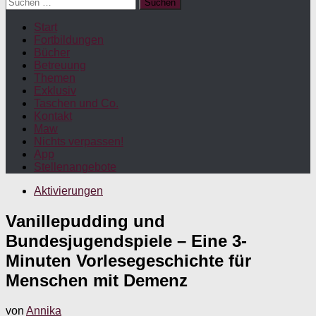
Suchen
nach:
Start
Fortbildungen
Bücher
Betreuung
Themen
Exklusiv
Taschen und Co.
Kontakt
Maw
Nichts verpassen!
App
Stellenangebote
Aktivierungen
Vanillepudding und
Bundesjugendspiele – Eine 3-
Minuten Vorlesegeschichte für
Menschen mit Demenz
von
Annika