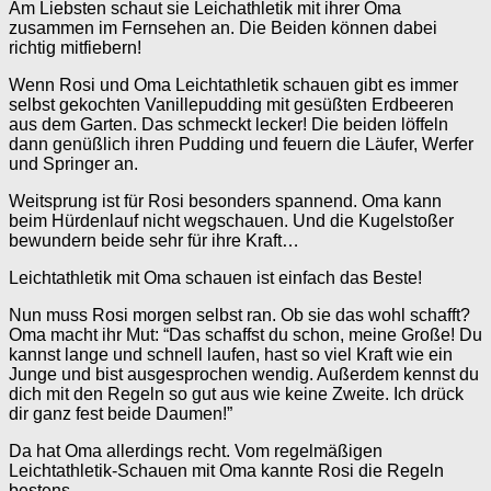
Am Liebsten schaut sie Leichathletik mit ihrer Oma
zusammen im Fernsehen an. Die Beiden können dabei
richtig mitfiebern!
Wenn Rosi und Oma Leichtathletik schauen gibt es immer
selbst gekochten Vanillepudding mit gesüßten Erdbeeren
aus dem Garten. Das schmeckt lecker! Die beiden löffeln
dann genüßlich ihren Pudding und feuern die Läufer, Werfer
und Springer an.
Weitsprung ist für Rosi besonders spannend. Oma kann
beim Hürdenlauf nicht wegschauen. Und die Kugelstoßer
bewundern beide sehr für ihre Kraft…
Leichtathletik mit Oma schauen ist einfach das Beste!
Nun muss Rosi morgen selbst ran. Ob sie das wohl schafft?
Oma macht ihr Mut: “Das schaffst du schon, meine Große! Du
kannst lange und schnell laufen, hast so viel Kraft wie ein
Junge und bist ausgesprochen wendig. Außerdem kennst du
dich mit den Regeln so gut aus wie keine Zweite. Ich drück
dir ganz fest beide Daumen!”
Da hat Oma allerdings recht. Vom regelmäßigen
Leichtathletik-Schauen mit Oma kannte Rosi die Regeln
bestens.