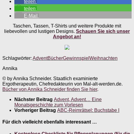
teilen
teilen
E-Mail
Taschen, Tassen, T-Shirts und weitere Produkte mit
liebevollen und lustigen Designs.
Schauen Sie sich unser
Angebot an!
Schlagwörter:
Advent
Bücher
Gewinnspiel
Weihnachten
Annika
© by Annika Schneider. Staatlich examinierte
Ergotherapeutin, Chefredakteurin von Mal-alt-werden.de.
Bücher von Annika Schneider finden Sie hier
.
Nächster Beitrag
Advent, Advent… Eine
Monatsgeschichte zum Vorlesen
Vorheriger Beitrag
ABC-Reimrätsel: Buchstabe I
Für dich vielleicht ebenfalls interessant …
Kostenlose Checkliste für Pflegeplanungen (für die