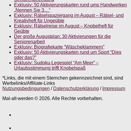
Exklusiv: 50 Aktivierungskarten rund ums Handwerken
„Nennen Sie 3…“
Exklusiv: Rätselspaziergang im August – Rätsel- und
Kreativheft für Ungeübte
Exklusiv: Rätselreise im August – Knobelheft für
Geübte
Der große Augustplan: 30 Aktivierungen für die
Seniorenarbeit
Exklusiv: Biografiekarte “Wäscheklammern”
Exklusiv: 50 Aktivierungskarten rund um Sport “Dies
oder das?”
Exklusiv: Sudoku-Legespiel “Am Meer” –
Urlaubsstimmung trifft Knobelspaß
*Links, die mit einem Sternchen gekennzeichnet sind, sind
Werbelinks/Affiliate-Links
Nutzungsbedingungen
/
Datenschutzerklärung
/
Impressum
Mal-alt-werden © 2026. Alle Rechte vorbehalten.