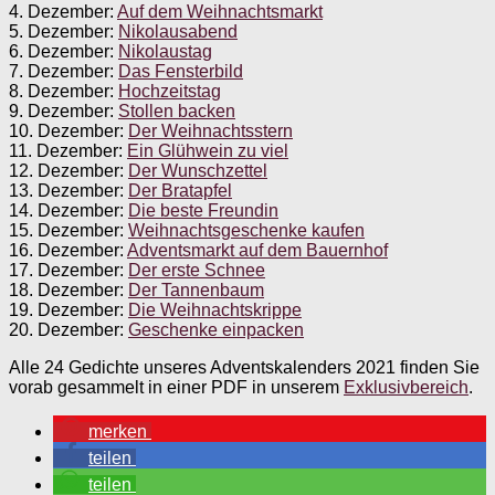
4. Dezember:
Auf dem Weihnachtsmarkt
5. Dezember:
Nikolausabend
6. Dezember:
Nikolaustag
7. Dezember:
Das Fensterbild
8. Dezember:
Hochzeitstag
9. Dezember:
Stollen backen
10. Dezember:
Der Weihnachtsstern
11. Dezember:
Ein Glühwein zu viel
12. Dezember:
Der Wunschzettel
13. Dezember:
Der Bratapfel
14. Dezember:
Die beste Freundin
15. Dezember:
Weihnachtsgeschenke kaufen
16. Dezember:
Adventsmarkt auf dem Bauernhof
17. Dezember:
Der erste Schnee
18. Dezember:
Der Tannenbaum
19. Dezember:
Die Weihnachtskrippe
20. Dezember:
Geschenke einpacken
Alle 24 Gedichte unseres Adventskalenders 2021 finden Sie
vorab gesammelt in einer PDF in unserem
Exklusivbereich
.
merken
teilen
teilen