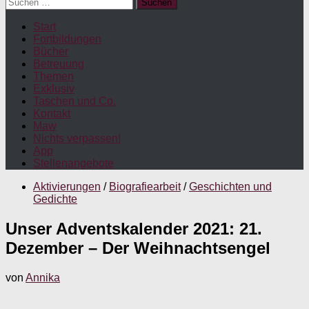
Suchen
nach:
Start
Fortbildungen
Bücher
Betreuung
Themen
Exklusiv
Taschen und Co.
Kontakt
Maw
Nichts verpassen!
App
Stellenangebote
Aktivierungen
/
Biografiearbeit
/
Geschichten und
Gedichte
Unser Adventskalender 2021: 21.
Dezember – Der Weihnachtsengel
von
Annika