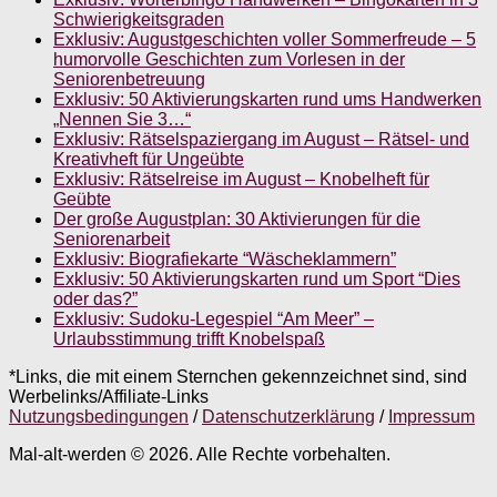
Schwierigkeitsgraden
Exklusiv: Augustgeschichten voller Sommerfreude – 5
humorvolle Geschichten zum Vorlesen in der
Seniorenbetreuung
Exklusiv: 50 Aktivierungskarten rund ums Handwerken
„Nennen Sie 3…“
Exklusiv: Rätselspaziergang im August – Rätsel- und
Kreativheft für Ungeübte
Exklusiv: Rätselreise im August – Knobelheft für
Geübte
Der große Augustplan: 30 Aktivierungen für die
Seniorenarbeit
Exklusiv: Biografiekarte “Wäscheklammern”
Exklusiv: 50 Aktivierungskarten rund um Sport “Dies
oder das?”
Exklusiv: Sudoku-Legespiel “Am Meer” –
Urlaubsstimmung trifft Knobelspaß
*Links, die mit einem Sternchen gekennzeichnet sind, sind
Werbelinks/Affiliate-Links
Nutzungsbedingungen
/
Datenschutzerklärung
/
Impressum
Mal-alt-werden © 2026. Alle Rechte vorbehalten.