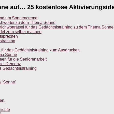
nne auf… 25 kostenlose Aktivierungsi
rund um Sonnencreme
richwörter zu dem Thema Sonne
ichworträtsel für das Gedächtnistraining zu
dem Thema Sonne
ürfel zum selber machen
itsprechen
straining
für das Gedächtnistraining zum Ausdrucken
ema Sonne
n für die Seniorenarbeit
g bei Demenz
s Gedächtnistraining
a “Sonne”
en.
hichte