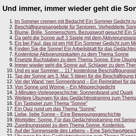
Und immer, immer wieder geht die So
Im Sommer cremen mit Bedacht! Ein Sommer Gedicht 
Beschäftigungsangebote für Senioren. Verhedderte Sp
Blume, Brille, Sonnenschirm. Bezugswort gesucht! Ein St
Da geht die Sonne auf! 3 Spiele mit dem Aktivierungsw
Eis bei Paul, das ist ein Hit! Ein Sommer Gedicht zum M
Finden Sie die Sonne! Ein Arbeitsblatt für das Gedächtni
Kostenlose Aktivierungskarten zu dem Thema Sonne
Ersetzte Buchstaben zu dem Thema Sonne. Eine Übung 
Immer wieder geht die Sonne auf. Schlager zu dem Th
Und es war Sommer… 117 kostenlose Beschäftigungsidee
Tag der Sonne am 3. Mai: 5 Ideen für die Beschäftigun
Vor der Wand ‘nen Sonnenbrand – Ein Reimrätsel für da
Von Sonne und Wonne – Ein Mitsprechgedicht
3-Minuten-Vorlesegeschichte: Sonnenbrand und Quark
Weitere Übungen für das Gedächtnistraining zum Them
Ein Tastspiel zum Thema “Sonne”
Ein Quiz rund um das Thema “Sonne”
Liebe, liebe Sonne – Eine Bewegungsgeschichte
Wortgitter: Sonne. Für das Gedächtnistraining mit Senior
Zuordnungsspiel zu dem Thema Sonne. Kostenlos.
Auf der Sonnenseite des Lebens – Eine Sprichwortgesc