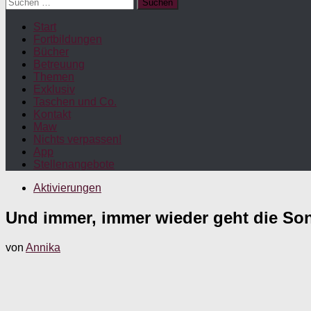
Suchen
nach:
Start
Fortbildungen
Bücher
Betreuung
Themen
Exklusiv
Taschen und Co.
Kontakt
Maw
Nichts verpassen!
App
Stellenangebote
Aktivierungen
Und immer, immer wieder geht die So
von
Annika