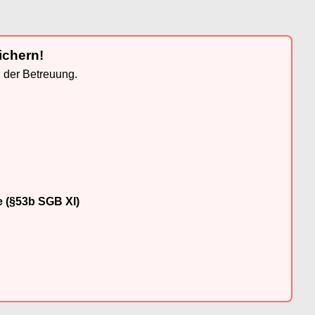
ichern!
n der Betreuung.
e (§53b SGB XI)