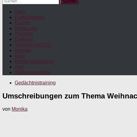
Suchen
nach:
Start
Fortbildungen
Bücher
Betreuung
Themen
Exklusiv
Taschen und Co.
Kontakt
Maw
Nichts verpassen!
App
Stellenangebote
Gedächtnistraining
Umschreibungen zum Thema Weihnach
von
Monika