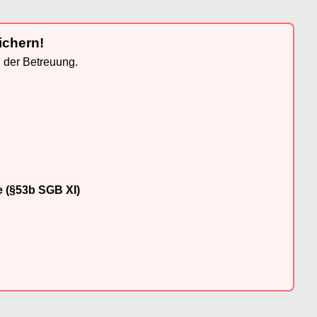
ichern!
n der Betreuung.
e (§53b SGB XI)