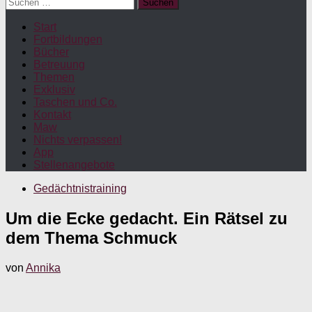
Suchen
nach:
Start
Fortbildungen
Bücher
Betreuung
Themen
Exklusiv
Taschen und Co.
Kontakt
Maw
Nichts verpassen!
App
Stellenangebote
Gedächtnistraining
Um die Ecke gedacht. Ein Rätsel zu
dem Thema Schmuck
von
Annika