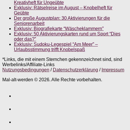
Kreativheft für Ungeübte
Exklusiv: Rätselreise im August – Knobelheft für
Geübte
Der große Augustplan: 30 Aktivierungen für die
Seniorenarbeit
Exklusiv: Biografiekarte “Wäscheklammern”
Exklusiv: 50 Aktivierungskarten rund um Sport “Dies
oder das?”
Exklusiv: Sudoku-Legespiel “Am Meer” –
Urlaubsstimmung trifft Knobelspaß
*Links, die mit einem Sternchen gekennzeichnet sind, sind
Werbelinks/Affiliate-Links
Nutzungsbedingungen
/
Datenschutzerklärung
/
Impressum
Mal-alt-werden © 2026. Alle Rechte vorbehalten.