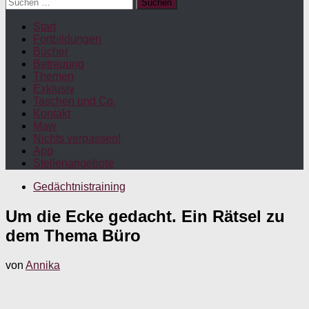
Suchen
nach:
Start
Fortbildungen
Bücher
Betreuung
Themen
Exklusiv
Taschen und Co.
Kontakt
Maw
Nichts verpassen!
App
Stellenangebote
Gedächtnistraining
Um die Ecke gedacht. Ein Rätsel zu
dem Thema Büro
von
Annika