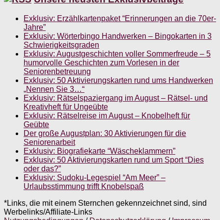
Exklusiv: Erzählkartenpaket “Erinnerungen an die 70er-
Jahre”
Exklusiv: Wörterbingo Handwerken – Bingokarten in 3
Schwierigkeitsgraden
Exklusiv: Augustgeschichten voller Sommerfreude – 5
humorvolle Geschichten zum Vorlesen in der
Seniorenbetreuung
Exklusiv: 50 Aktivierungskarten rund ums Handwerken
„Nennen Sie 3…“
Exklusiv: Rätselspaziergang im August – Rätsel- und
Kreativheft für Ungeübte
Exklusiv: Rätselreise im August – Knobelheft für
Geübte
Der große Augustplan: 30 Aktivierungen für die
Seniorenarbeit
Exklusiv: Biografiekarte “Wäscheklammern”
Exklusiv: 50 Aktivierungskarten rund um Sport “Dies
oder das?”
Exklusiv: Sudoku-Legespiel “Am Meer” –
Urlaubsstimmung trifft Knobelspaß
*Links, die mit einem Sternchen gekennzeichnet sind, sind
Werbelinks/Affiliate-Links