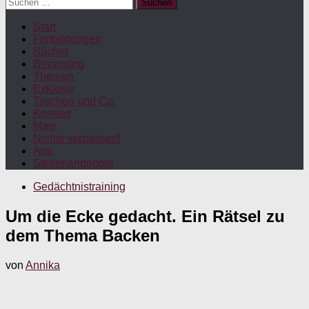
Suchen
nach:
Start
Fortbildungen
Bücher
Betreuung
Themen
Exklusiv
Taschen und Co.
Kontakt
Maw
Nichts verpassen!
App
Stellenangebote
Gedächtnistraining
Um die Ecke gedacht. Ein Rätsel zu
dem Thema Backen
von
Annika