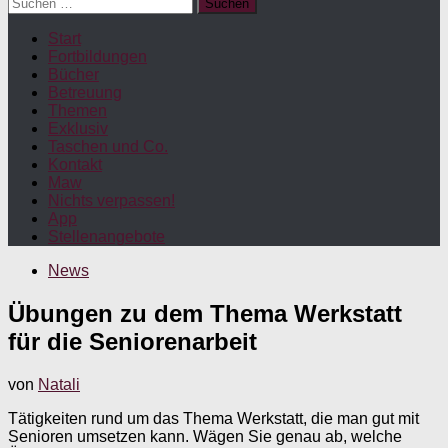
Suchen
nach:
Start
Fortbildungen
Bücher
Betreuung
Themen
Exklusiv
Taschen und Co.
Kontakt
Maw
Nichts verpassen!
App
Stellenangebote
News
Übungen zu dem Thema Werkstatt
für die Seniorenarbeit
von
Natali
Tätigkeiten rund um das Thema Werkstatt, die man gut mit
Senioren umsetzen kann. Wägen Sie genau ab, welche