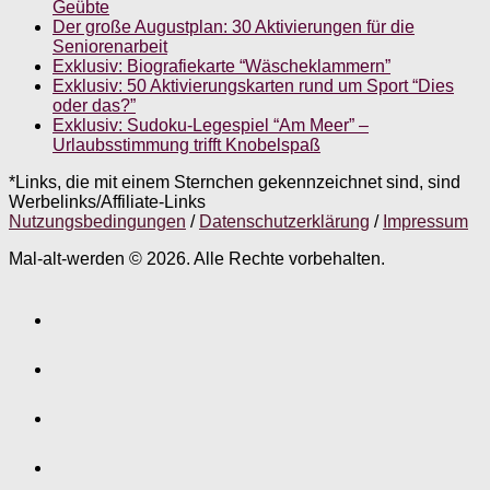
Geübte
Der große Augustplan: 30 Aktivierungen für die
Seniorenarbeit
Exklusiv: Biografiekarte “Wäscheklammern”
Exklusiv: 50 Aktivierungskarten rund um Sport “Dies
oder das?”
Exklusiv: Sudoku-Legespiel “Am Meer” –
Urlaubsstimmung trifft Knobelspaß
*Links, die mit einem Sternchen gekennzeichnet sind, sind
Werbelinks/Affiliate-Links
Nutzungsbedingungen
/
Datenschutzerklärung
/
Impressum
Mal-alt-werden © 2026. Alle Rechte vorbehalten.