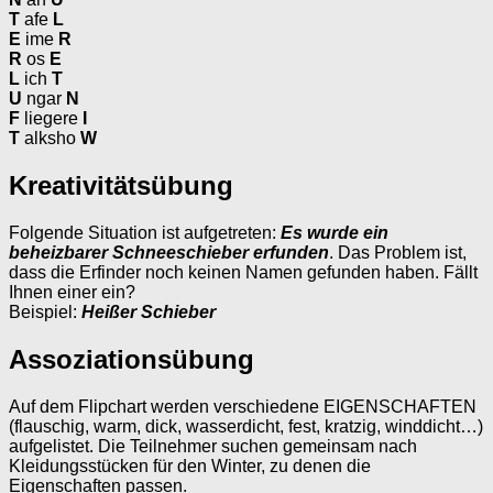
T
afe
L
E
ime
R
R
os
E
L
ich
T
U
ngar
N
F
liegere
I
T
alksho
W
Kreativitätsübung
Folgende Situation ist aufgetreten:
Es wurde ein
beheizbarer Schneeschieber erfunden
. Das Problem ist,
dass die Erfinder noch keinen Namen gefunden haben. Fällt
Ihnen einer ein?
Beispiel:
Heißer Schieber
Assoziationsübung
Auf dem Flipchart werden verschiedene EIGENSCHAFTEN
(flauschig, warm, dick, wasserdicht, fest, kratzig, winddicht…)
aufgelistet. Die Teilnehmer suchen gemeinsam nach
Kleidungsstücken für den Winter, zu denen die
Eigenschaften passen.