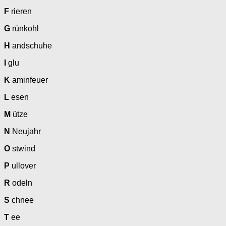
F
rieren
G
rünkohl
H
andschuhe
I
glu
K
aminfeuer
L
esen
M
ütze
N
Neujahr
O
stwind
P
ullover
R
odeln
S
chnee
T
ee