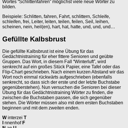
Wortes “Schlittenfahren” möglichst viele neue Wörter zu
bilden.
Beispiele: Schlitten, fahren, Fahrt, schlittern, Schleife,
schleifen, frei, Leiter, leiten, teilen, feilen, Seil, leihen,
scheinen, nein, heil(en), hart, hat, hatte, und, und, und…
Gefüllte Kalbsbrust
Die gefüllte Kalbsbrust ist eine Übung für das
Gedächtnistraining für eher fittere Senioren und geübte
Gruppen. Das Wort, in diesem Fall “Winterluft”, wird
senkrecht auf ein großes Stück Papier, eine Tafel oder das
Flip-Chart geschrieben. Nach einem kurzen Abstand wir das
Wort noch einmal rückwärts aufgeschrieben (ebenfalls
senkrecht, so dass sich der erste und der letzte Buchstabe
gegenüberstehen). Nun versuchen die Senioren bei dieser
Übung für das Gedächtnistraining Wörter zu finden, die
zwischen die Buchstaben passen, die sich gegenüber
stehen. Die Wörter müssen also mit dem ersten Buchstaben
beginnen und mit dem zweiten enden.
W
interzei
T
I
nnenhof
F
N
an
U