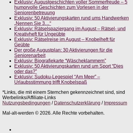
Exklusiv: Augustgeschichten voller Sommerfreude – 5
humorvolle Geschichten zum Vorlesen in der
Seniorenbetreuung
Exklusiv: 50 Aktivierungskarten rund ums Handwerken
„Nennen Sie 3…“
Exklusiv: Rätselspaziergang im August – Rätsel- und
Kreativheft für Ungeübte
Exklusiv: Rätselreise im August – Knobelheft für
Geübte
Der große Augustplan: 30 Aktivierungen für die
Seniorenarbeit
Exklusiv: Biografiekarte “Wäscheklammern”
Exklusiv: 50 Aktivierungskarten rund um Sport “Dies
oder das?”
Exklusiv: Sudoku-Legespiel “Am Meer” –
Urlaubsstimmung trifft Knobelspaß
*Links, die mit einem Sternchen gekennzeichnet sind, sind
Werbelinks/Affiliate-Links
Nutzungsbedingungen
/
Datenschutzerklärung
/
Impressum
Mal-alt-werden © 2026. Alle Rechte vorbehalten.