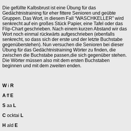
Die gefüllte Kalbsbrust ist eine Übung für das
Gedächtnistraining für eher fittere Senioren und geübte
Gruppen. Das Wort, in diesem Fall “WASCHKELLER” wird
senkrecht auf ein großes Stück Papier, eine Tafel oder das
Flip-Chart geschrieben. Nach einem kurzen Abstand wir das
Wort noch einmal rückwärts aufgeschrieben (ebenfalls
senkrecht, so dass sich der erste und der letzte Buchstabe
gegenüberstehen). Nun versuchen die Senioren bei dieser
Übung für das Gedächtnistraining Wörter zu finden, die
zwischen die Buchstabe passen,die sich gegenüber stehen.
Die Wörter müssen also mit dem ersten Buchstaben
beginnen und mit dem zweiten enden.
W
i
R
A
ff
E
S
aa
L
C
ocktai
L
H
ald
E