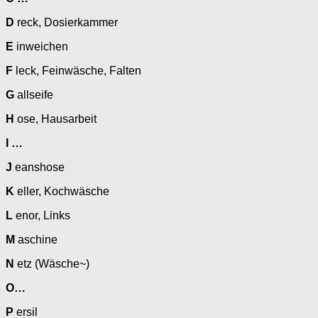
D
reck, Dosierkammer
E
inweichen
F
leck, Feinwäsche, Falten
G
allseife
H
ose, Hausarbeit
I …
J
eanshose
K
eller, Kochwäsche
L
enor, Links
M
aschine
N
etz (Wäsche~)
O…
P
ersil