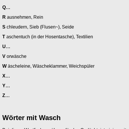
Q…
R
ausnehmen, Rein
S
chleudern, Sieb (Flusen~), Seide
T
aschentuch (in der Hosentasche), Textilien
U…
V
orwäsche
W
äscheleine, Wäscheklammer, Weichspüler
X…
Y…
Z…
Wörter mit Wasch