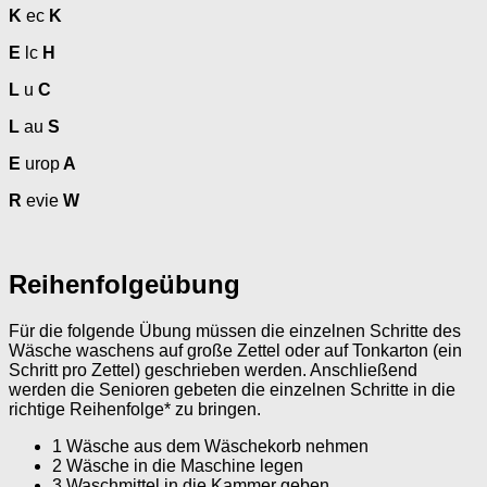
K
ec
K
E
lc
H
L
u
C
L
au
S
E
urop
A
R
evie
W
Reihenfolgeübung
Für die folgende Übung müssen die einzelnen Schritte des
Wäsche waschens auf große Zettel oder auf Tonkarton (ein
Schritt pro Zettel) geschrieben werden. Anschließend
werden die Senioren gebeten die einzelnen Schritte in die
richtige Reihenfolge* zu bringen.
1 Wäsche aus dem Wäschekorb nehmen
2 Wäsche in die Maschine legen
3 Waschmittel in die Kammer geben