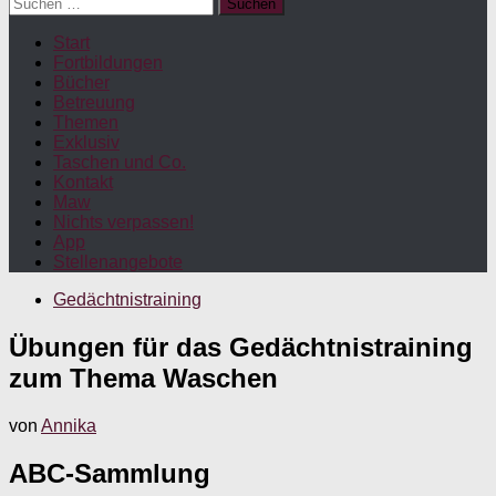
Suchen
nach:
Start
Fortbildungen
Bücher
Betreuung
Themen
Exklusiv
Taschen und Co.
Kontakt
Maw
Nichts verpassen!
App
Stellenangebote
Gedächtnistraining
Übungen für das Gedächtnistraining
zum Thema Waschen
von
Annika
ABC-Sammlung