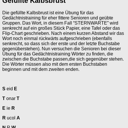
Gefüllte Kalbsbrust
Die gefüllte Kalbsbrust ist eine Übung für das
Gedächtnistraining für eher fittere Senioren und geübte
Gruppen. Das Wort, in diesem Fall “STERNWARTE” wird
senkrecht auf ein großes Stück Papier, eine Tafel oder das
Flip-Chart geschrieben. Nach einem kurzen Abstand wir das
Wort noch einmal rückwärts aufgeschrieben (ebenfalls
senkrecht, so dass sich der erste und der letzte Buchstabe
gegenüberstehen). Nun versuchen die Senioren bei dieser
Übung für das Gedächtnistraining Wörter zu finden, die
zwischen die Buchstabe passen,die sich gegenüber stehen.
Die Wörter müssen also mit dem ersten Buchstaben
beginnen und mit dem zweiten enden.
S
eid
E
T
onar
T
E
ie
R
R
ucol
A
N
R
W