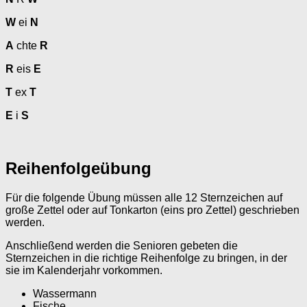
W
ei
N
A
chte
R
R
eis
E
T
ex
T
E
i
S
Reihenfolgeübung
Für die folgende Übung müssen alle 12 Sternzeichen auf
große Zettel oder auf Tonkarton (eins pro Zettel) geschrieben
werden.
Anschließend werden die Senioren gebeten die
Sternzeichen in die richtige Reihenfolge zu bringen, in der
sie im Kalenderjahr vorkommen.
Wassermann
Fische