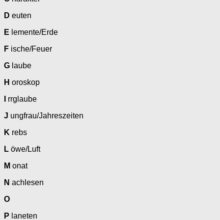
D
euten
E
lemente/Erde
F
ische/Feuer
G
laube
H
oroskop
I
rrglaube
J
ungfrau/Jahreszeiten
K
rebs
L
öwe/Luft
M
onat
N
achlesen
O
P
laneten