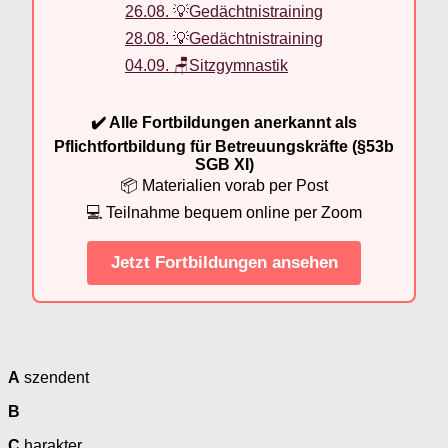
26.08. 💡Gedächtnistraining
28.08. 💡Gedächtnistraining
04.09. 🪑Sitzgymnastik
✔️ Alle Fortbildungen anerkannt als
Pflichtfortbildung für Betreuungskräfte (§53b
SGB XI)
📦 Materialien vorab per Post
💻 Teilnahme bequem online per Zoom
Jetzt Fortbildungen ansehen
A
szendent
B
C
harakter