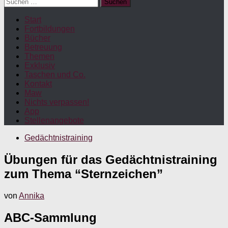
Suchen
nach:
Start
Fortbildungen
Bücher
Betreuung
Themen
Exklusiv
Taschen und Co.
Kontakt
Maw
Nichts verpassen!
App
Stellenangebote
Gedächtnistraining
Übungen für das Gedächtnistraining
zum Thema “Sternzeichen”
von
Annika
ABC-Sammlung