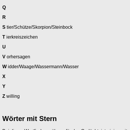
Q
R
S
tier/Schütze/Skorpion/Steinbock
T
ierkreiszeichen
U
V
orhersagen
W
idder/Waage/Wassermann/Wasser
X
Y
Z
willing
Wörter mit Stern