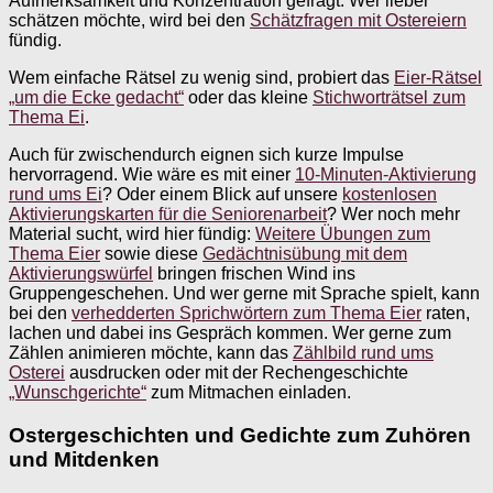
Aufmerksamkeit und Konzentration gefragt. Wer lieber
schätzen möchte, wird bei den
Schätzfragen mit Ostereiern
fündig.
Wem einfache Rätsel zu wenig sind, probiert das
Eier-Rätsel
„um die Ecke gedacht“
oder das kleine
Stichworträtsel zum
Thema Ei
.
Auch für zwischendurch eignen sich kurze Impulse
hervorragend. Wie wäre es mit einer
10-Minuten-Aktivierung
rund ums Ei
? Oder einem Blick auf unsere
kostenlosen
Aktivierungskarten für die Seniorenarbeit
? Wer noch mehr
Material sucht, wird hier fündig:
Weitere Übungen zum
Thema Eier
sowie diese
Gedächtnisübung mit dem
Aktivierungswürfel
bringen frischen Wind ins
Gruppengeschehen. Und wer gerne mit Sprache spielt, kann
bei den
verhedderten Sprichwörtern zum Thema Eier
raten,
lachen und dabei ins Gespräch kommen. Wer gerne zum
Zählen animieren möchte, kann das
Zählbild rund ums
Osterei
ausdrucken oder mit der Rechengeschichte
„Wunschgerichte“
zum Mitmachen einladen.
Ostergeschichten und Gedichte zum Zuhören
und Mitdenken