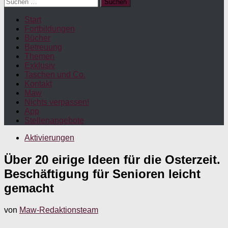
Suchen
nach:
Start
Fortbildungen
Bücher
Betreuung
Themen
Exklusiv
Taschen und Co.
Kontakt
Maw
Nichts verpassen!
App
Stellenangebote
Aktivierungen
Über 20 eirige Ideen für die Osterzeit.
Beschäftigung für Senioren leicht
gemacht
von
Maw-Redaktionsteam