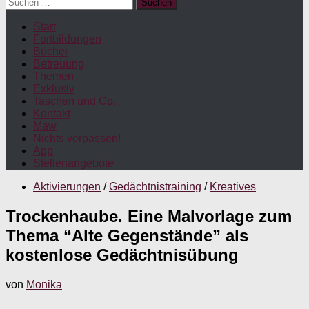
Suchen
nach:
Start
Fortbildungen
Bücher
Betreuung
Themen
Exklusiv
Taschen und Co.
Kontakt
Maw
Nichts verpassen!
App
Stellenangebote
Aktivierungen
/
Gedächtnistraining
/
Kreatives
Trockenhaube. Eine Malvorlage zum
Thema “Alte Gegenstände” als
kostenlose Gedächtnisübung
von
Monika