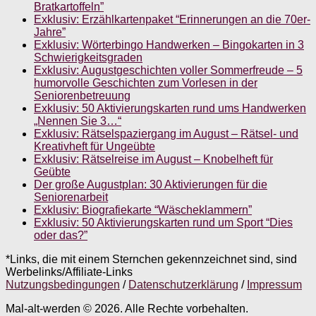
Bratkartoffeln”
Exklusiv: Erzählkartenpaket “Erinnerungen an die 70er-
Jahre”
Exklusiv: Wörterbingo Handwerken – Bingokarten in 3
Schwierigkeitsgraden
Exklusiv: Augustgeschichten voller Sommerfreude – 5
humorvolle Geschichten zum Vorlesen in der
Seniorenbetreuung
Exklusiv: 50 Aktivierungskarten rund ums Handwerken
„Nennen Sie 3…“
Exklusiv: Rätselspaziergang im August – Rätsel- und
Kreativheft für Ungeübte
Exklusiv: Rätselreise im August – Knobelheft für
Geübte
Der große Augustplan: 30 Aktivierungen für die
Seniorenarbeit
Exklusiv: Biografiekarte “Wäscheklammern”
Exklusiv: 50 Aktivierungskarten rund um Sport “Dies
oder das?”
*Links, die mit einem Sternchen gekennzeichnet sind, sind
Werbelinks/Affiliate-Links
Nutzungsbedingungen
/
Datenschutzerklärung
/
Impressum
Mal-alt-werden © 2026. Alle Rechte vorbehalten.