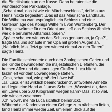
die Eintrittskarten an der Kasse. Dann betraten sie die
wunderschöne Parkanlage.
„Schaut mal, das ist wie ein Märchenschloss!“, rief Mia aus.
Heinz nickte begeistert. „Das ist das Maurische Landhaus.
Die Wilhelma war ursprünglich ein Schloss und eine
Gartenanlage des Königs Wilhelm I. von Württemberg. Der
König schwärmte für den Orient und ließ das Schloss ähnlich
wie die berühmte Alhambra bauen.“
„Später schauen wir uns das Schloss genauer an, ja Opa?“,
fragte Mia und schaute ihren Opa mit großen Augen an.
„Natürlich, Mia. Jetzt gehen wir erst einmal zu den Tieren“,
sagte Heinz.
Die Familie schlenderte durch den Zoologischen Garten und
die Kinder bewunderten die majestätischen Elefanten, die
frechen Affen und die anmutigen Giraffen. Luca bliebt
fasziniert vor dem Löwengehege stehen.
„Oma, schau mal, wie groß der Löwe ist!“
„Ja, Luca, er ist wirklich beeindruckend“, antwortete Annette
und legte eine Hand auf Lucas Schulter. „Wusstest du, dass
ein Löwe über 200 Kilogramm wiegen kann? Das ist so viel,
wie wir vier zusammen!“
„Oh, wow!“, meinte Luca sichtlich beindruckt.
Während die Kinder von einem Gehege zum nächsten liefen,
fand Heinz immer wieder Zeit, um einen Blick auf die