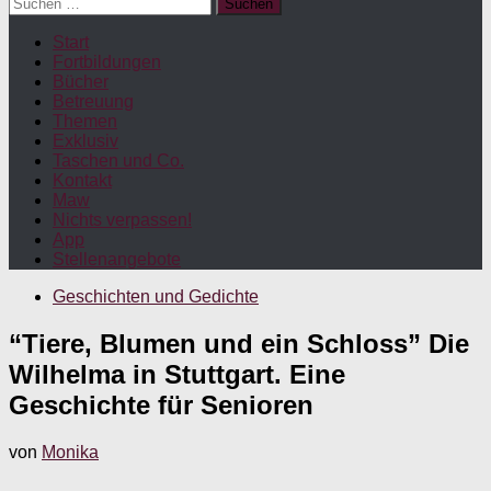
Suchen
nach:
Start
Fortbildungen
Bücher
Betreuung
Themen
Exklusiv
Taschen und Co.
Kontakt
Maw
Nichts verpassen!
App
Stellenangebote
Geschichten und Gedichte
“Tiere, Blumen und ein Schloss” Die
Wilhelma in Stuttgart. Eine
Geschichte für Senioren
von
Monika