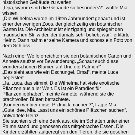
historischen Gebäude zu werfen.
„Opa, warum sind die Gebäude so besonders?“, wollte Mia
wissen.
„Die Wilhelma wurde im 19ten Jahrhundert gebaut und ist
einer der wenigen Zoos, der gleichzeitig ein botanischer
Garten ist. Die Architektur ist einzigartig und spiegelt den
maurischen Stil wider, der damals sehr beliebt war“, erklärte
Heinz. Dann nahm er seine Kamera und schoss ein Foto von
dem Schloss.
Nach einer Weile erreichten sie den botanischen Garten und
Annette seufzte vor Bewunderung. „Schaut euch diese
wunderschönen Blumen an! Und die Palmen!“
„Das sieht aus wie ein Dschungel, Oma!“, meinte Luca
begeistert.
„Ja, Luca, das stimmt. Die Wilhelma hat viele exotische
Pflanzen aus aller Welt. Es ist ein Paradies für
Pflanzenliebhaber“, meinte Annette, während sie die
prachtvollen Blüten betrachtete.
„Können wir hier unser Picknick machen?“, fragte Mia.
„Gute Idee, Mia. Lasst uns ein schönes Plätzchen suchen“,
antwortete Heinz.
Sie suchten sich eine Bank aus, die im Schatten unter einer
Palme stand und genossen das mitgebrachte Essen. Die
Kinder erzählten aufgeregt von den Tieren, die sie gesehen