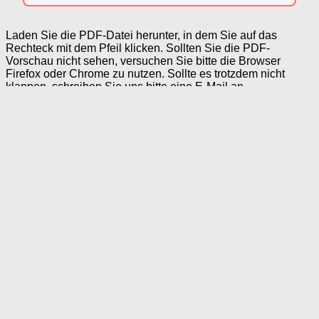
Laden Sie die PDF-Datei herunter, in dem Sie auf das
Rechteck mit dem Pfeil klicken. Sollten Sie die PDF-
Vorschau nicht sehen, versuchen Sie bitte die Browser
Firefox oder Chrome zu nutzen. Sollte es trotzdem nicht
klappen, schreiben Sie uns bitte eine E-Mail an
Kontakt@Mal-alt-werden.de
Der Regenbogen ist überall gut sichtbar. Er soll in Zeiten von
Corona ein Zeichen der Hoffnung sein. Wir haben auf Mal-
alt-werden.de schon ganz viele Artikel und Beiträge rund um
den Regenbogen veröffentlicht. Heute haben wir aus diesem
Material, ein bisschen Material aus früheren
Veröffentlichungen und natürlich auch etwas Neuem
Kopiervorlagen für die Selbstbeschäftigung von Senioren für
Sie zusammengestellt. Sie dürfen das Material nutzen, wenn
Sie Gruppenleitung, Kursleitung, Ehrenamtlicher,
Betreuungskraft oder Mitarbeiter im Sozialen Dienst sind und
Senioren ein paar Anregungen geben wollen, um sich zu
beschäftigen. Selbstverständlich freuen wir uns auch, wenn
Angehörige auf unser Material zurückgreifen, um ihren
Lieben eine Freude zu machen und sie bei der Tagesstruktur
unterstützen wollen.