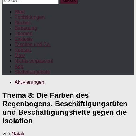
Suchen
nach:
Start
Fortbildungen
Bücher
Betreuung
Themen
Exklusiv
Taschen und Co.
Kontakt
Maw
Nichts verpassen!
App
Stellenangebote
Aktivierungen
Thema 8: Die Farben des
Regenbogens. Beschäftigungstüten
und Beschäftigungshefte gegen die
Isolation
von
Natali