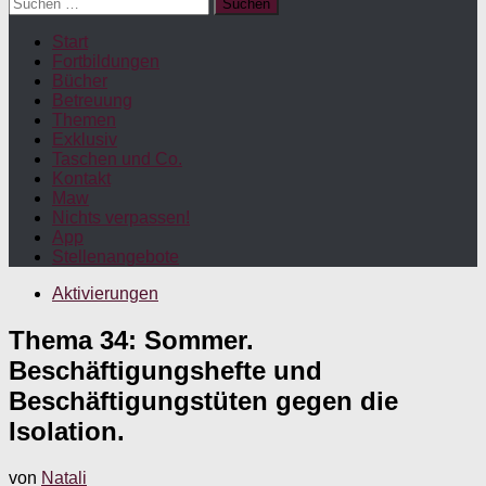
Suchen
nach:
Start
Fortbildungen
Bücher
Betreuung
Themen
Exklusiv
Taschen und Co.
Kontakt
Maw
Nichts verpassen!
App
Stellenangebote
Aktivierungen
Thema 34: Sommer.
Beschäftigungshefte und
Beschäftigungstüten gegen die
Isolation.
von
Natali