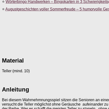
⭐
Wörterbingo Handwerken – Bingokarten in 3 Schwierigkeit
⭐
Augustgeschichten voller Sommerfreude – 5 humorvolle Ge
Material
Teller (mind. 10)
Anleitung
Bei diesem Wahrnehmnungsspiel sitzen die Senioren an einem T
versucht die Teller möglichst ohne Geräusche aufeinander zu 
der Reihe. Wer es schafft die meisten Teller zu stapeln, ohn