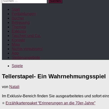
Suchen
nach:
Start
Fortbildungen
Bücher
Betreuung
Themen
Exklusiv
Taschen und Co.
Kontakt
Maw
Nichts verpassen!
App
Stellenangebote
Spiele
Tellerstapel- Ein Wahrnehmungsspiel
von
Natali
Im Exklusiv-Bereich finden Sie ausgearbeitetes und sofort ein
⭐
Erzählkartenpaket “Erinnerungen an die 70er-Jahre”