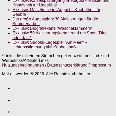
Exklusiv: Rätselspaziergang im August – Rätsel- und
Kreativheft für Ungeübte
Exklusiv: Rätselreise im August – Knobelheft für
Geübte
Der große Augustplan: 30 Aktivierungen für die
Seniorenarbeit
Exklusiv: Biografiekarte “Wäscheklammern”
Exklusiv: 50 Aktivierungskarten rund um Sport “Dies
oder das?”
Exklusiv: Sudoku-Legespiel “Am Meer” –
Urlaubsstimmung trifft Knobelspaß
*Links, die mit einem Sternchen gekennzeichnet sind, sind
Werbelinks/Affiliate-Links
Nutzungsbedingungen
/
Datenschutzerklärung
/
Impressum
Mal-alt-werden © 2026. Alle Rechte vorbehalten.