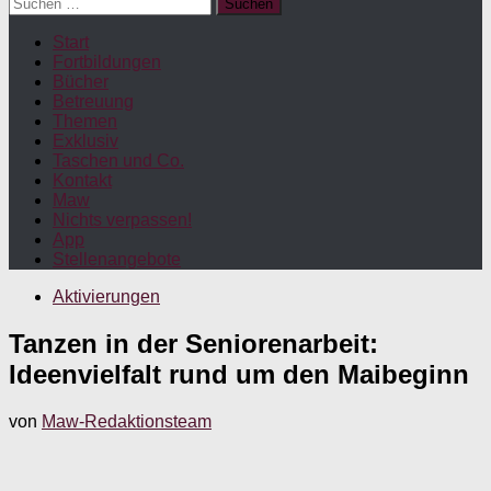
Suchen
nach:
Start
Fortbildungen
Bücher
Betreuung
Themen
Exklusiv
Taschen und Co.
Kontakt
Maw
Nichts verpassen!
App
Stellenangebote
Aktivierungen
Tanzen in der Seniorenarbeit:
Ideenvielfalt rund um den Maibeginn
von
Maw-Redaktionsteam