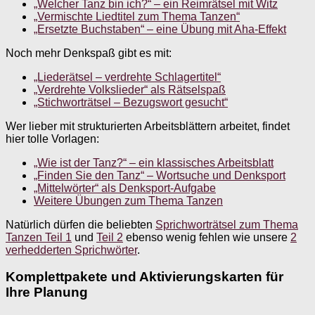
„Welcher Tanz bin ich?“ – ein Reimrätsel mit Witz
„Vermischte Liedtitel zum Thema Tanzen“
„Ersetzte Buchstaben“ – eine Übung mit Aha-Effekt
Noch mehr Denkspaß gibt es mit:
„Liederätsel – verdrehte Schlagertitel“
„Verdrehte Volkslieder“ als Rätselspaß
„Stichworträtsel – Bezugswort gesucht“
Wer lieber mit strukturierten Arbeitsblättern arbeitet, findet
hier tolle Vorlagen:
„Wie ist der Tanz?“ – ein klassisches Arbeitsblatt
„Finden Sie den Tanz“ – Wortsuche und Denksport
„Mittelwörter“ als Denksport-Aufgabe
Weitere Übungen zum Thema Tanzen
Natürlich dürfen die beliebten
Sprichworträtsel zum Thema
Tanzen Teil 1
und
Teil 2
ebenso wenig fehlen wie unsere
2
verhedderten Sprichwörter
.
Komplettpakete und Aktivierungskarten für
Ihre Planung