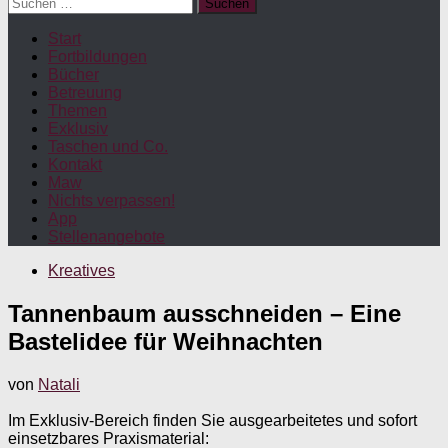
Suchen
nach:
Start
Fortbildungen
Bücher
Betreuung
Themen
Exklusiv
Taschen und Co.
Kontakt
Maw
Nichts verpassen!
App
Stellenangebote
Kreatives
Tannenbaum ausschneiden – Eine
Bastelidee für Weihnachten
von
Natali
Im Exklusiv-Bereich finden Sie ausgearbeitetes und sofort
einsetzbares Praxismaterial: