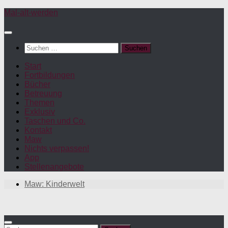
Zum
Mal-alt-werden
Inhalt
springen
Suchen
nach:
Start
Fortbildungen
Bücher
Betreuung
Themen
Exklusiv
Taschen und Co.
Kontakt
Maw
Nichts verpassen!
App
Stellenangebote
Maw: Kinderwelt