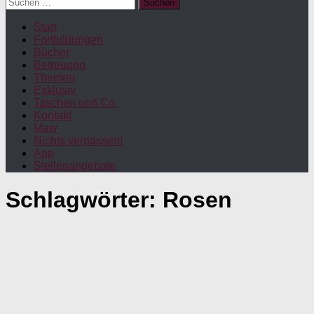
Suchen
nach:
Start
Fortbildungen
Bücher
Betreuung
Themen
Exklusiv
Taschen und Co.
Kontakt
Maw
Nichts verpassen!
App
Stellenangebote
Schlagwörter:
Rosen