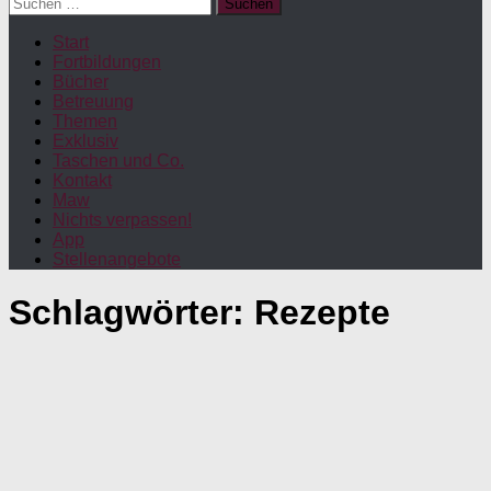
Suchen
nach:
Start
Fortbildungen
Bücher
Betreuung
Themen
Exklusiv
Taschen und Co.
Kontakt
Maw
Nichts verpassen!
App
Stellenangebote
Schlagwörter:
Rezepte