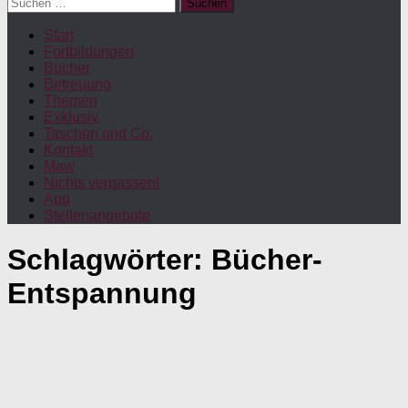
Suchen
nach:
Start
Fortbildungen
Bücher
Betreuung
Themen
Exklusiv
Taschen und Co.
Kontakt
Maw
Nichts verpassen!
App
Stellenangebote
Schlagwörter:
Bücher-
Entspannung