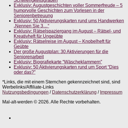
Schwierigkeitsgraden
Exklusiv: Augustgeschichten voller Sommerfreude – 5
humorvolle Geschichten zum Vorlesen in der
Seniorenbetreuung
Exklusiv: 50 Aktivierungskarten rund ums Handwerken
„Nennen Sie 3…“
Exklusiv: Rätselspaziergang im August – Rätsel- und
Kreativheft für Ungeübte
Exklusiv: Rätselreise im August – Knobelheft für
Geübte
Der große Augustplan: 30 Aktivierungen für die
Seniorenarbeit
Exklusiv: Biografiekarte “Wäscheklammern”
Exklusiv: 50 Aktivierungskarten rund um Sport “Dies
oder das?”
*Links, die mit einem Sternchen gekennzeichnet sind, sind
Werbelinks/Affiliate-Links
Nutzungsbedingungen
/
Datenschutzerklärung
/
Impressum
Mal-alt-werden © 2026. Alle Rechte vorbehalten.