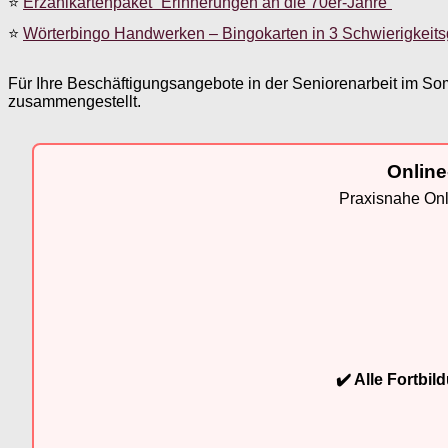
⭐
Erzählkartenpaket “Erinnerungen an die 70er-Jahre”
⭐
Wörterbingo Handwerken – Bingokarten in 3 Schwierigkeit
Für Ihre Beschäftigungsangebote in der Seniorenarbeit im S
zusammengestellt.
Online
Praxisnahe Onli
✔️ Alle Fortbi