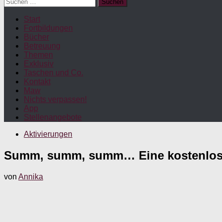
Suchen
nach:
Start
Fortbildungen
Bücher
Betreuung
Themen
Exklusiv
Taschen und Co.
Kontakt
Maw
Nichts verpassen!
App
Stellenangebote
Aktivierungen
Summ, summ, summ… Eine kostenlose
von
Annika