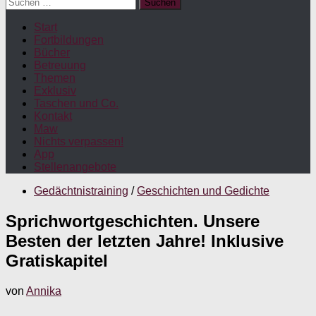
Suchen
nach:
Start
Fortbildungen
Bücher
Betreuung
Themen
Exklusiv
Taschen und Co.
Kontakt
Maw
Nichts verpassen!
App
Stellenangebote
Gedächtnistraining
/
Geschichten und Gedichte
Sprichwortgeschichten. Unsere
Besten der letzten Jahre! Inklusive
Gratiskapitel
von
Annika